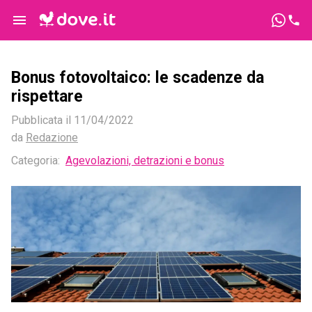
Bonus fotovoltaico: le scadenze da
rispettare
Pubblicata il
11/04/2022
da
Redazione
Categoria:
Agevolazioni, detrazioni e bonus