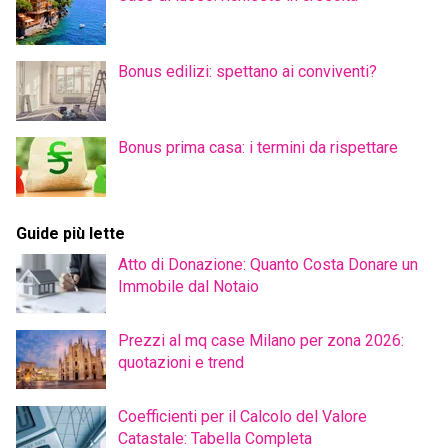
Bonus edilizi: spettano ai conviventi?
Bonus prima casa: i termini da rispettare
Guide più lette
Atto di Donazione: Quanto Costa Donare un
Immobile dal Notaio
Prezzi al mq case Milano per zona 2026:
quotazioni e trend
Coefficienti per il Calcolo del Valore
Catastale: Tabella Completa