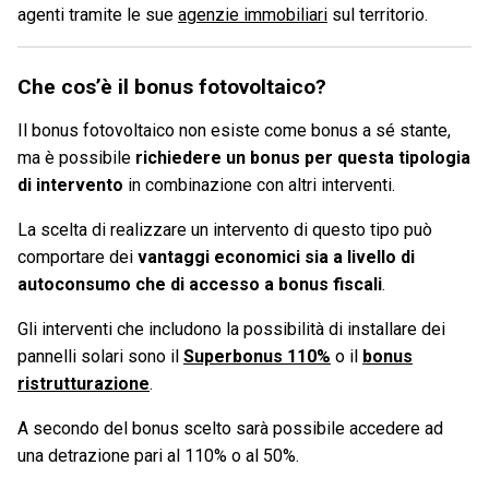
agenti tramite le sue
agenzie immobiliari
sul territorio.
Che cos’è il bonus fotovoltaico?
Il bonus fotovoltaico non esiste come bonus a sé stante,
ma è possibile
richiedere un bonus per questa tipologia
di intervento
in combinazione con altri interventi.
La scelta di realizzare un intervento di questo tipo può
comportare dei
vantaggi economici sia a livello di
autoconsumo che di accesso a bonus fiscali
.
Gli interventi che includono la possibilità di installare dei
pannelli solari sono il
Superbonus 110%
o il
bonus
ristrutturazione
.
A secondo del bonus scelto sarà possibile accedere ad
una detrazione pari al 110% o al 50%.