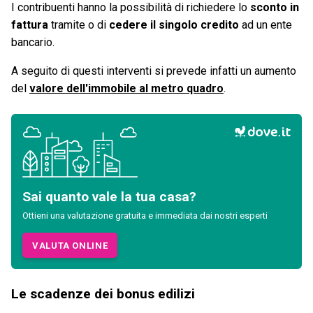
I contribuenti hanno la possibilità di richiedere lo
sconto in
fattura
tramite o di
cedere il singolo credito
ad un ente
bancario.
A seguito di questi interventi si prevede infatti un aumento
del
valore dell'immobile al metro quadro
.
Sai quanto vale la tua casa?
Ottieni una valutazione gratuita e immediata dai nostri esperti
VALUTA ONLINE
Le scadenze dei bonus edilizi