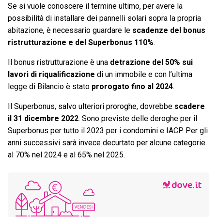
Se si vuole conoscere il termine ultimo, per avere la
possibilità di installare dei pannelli solari sopra la propria
abitazione, è necessario guardare le
scadenze del bonus
ristrutturazione e del Superbonus 110%
.
Il bonus ristrutturazione è una
detrazione del 50% sui
lavori di riqualificazione
di un immobile e con l’ultima
legge di Bilancio è stato
prorogato fino al 2024
.
Il Superbonus, salvo ulteriori proroghe, dovrebbe
scadere
il 31 dicembre 2022
. Sono previste delle deroghe per il
Superbonus per tutto il 2023 per i condomini e IACP. Per gli
anni successivi sarà invece decurtato per alcune categorie
al 70% nel 2024 e al 65% nel 2025.