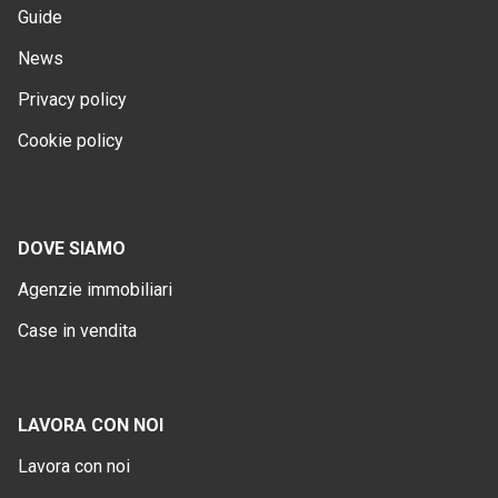
Guide
News
Privacy policy
Cookie policy
DOVE SIAMO
Agenzie immobiliari
Case in vendita
LAVORA CON NOI
Lavora con noi