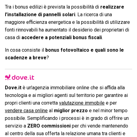
Tra i bonus edilizi è prevista la possibilità di
realizzare
l’installazione di pannelli solari
. La ricerca di una
maggiore efficienza energetica e la possibilità di utilizzare
fonti rinnovabili ha aumentato il desiderio dei proprietari di
casa di
accedere a potenziali bonus fiscali
.
In cosa consiste il
bonus fotovoltaico e quali sono le
scadenze a breve
?
Dove.it
è un'agenzia immobiliare online che si affida alla
tecnologia e ai migliori agenti sul territorio per garantire ai
propri clienti una corretta
valutazione immobile
e per
vendere casa online
al
miglior prezzo
e nel minor tempo
possibile. Semplificando i processi è in grado di offrire un
servizio a
ZERO commissioni
per chi vende mantenendo
al centro della sua offerta la relazione umana tra clienti e