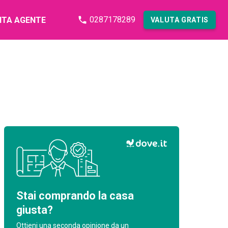
0287178289
NTA AGENTE
VALUTA GRATIS
Stai comprando la casa
giusta?
Ottieni una seconda opinione da un