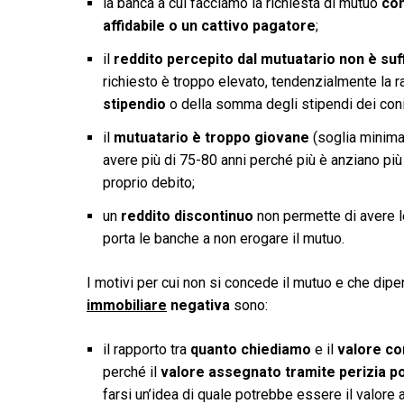
la banca a cui facciamo la richiesta di mutuo
con
affidabile o un cattivo pagatore
;
il
reddito percepito dal mutuatario non è suff
richiesto è troppo elevato, tendenzialmente la 
stipendio
o della somma degli stipendi dei coni
il
mutuatario è troppo giovane
(soglia minima
avere più di 75-80 anni perché più è anziano più v
proprio debito;
un
reddito discontinuo
non permette di avere le
porta le banche a non erogare il mutuo.
I motivi per cui non si concede il mutuo e che dip
immobiliare
negativa
sono:
il rapporto tra
quanto chiediamo
e il
valore co
perché il
valore assegnato tramite perizia p
farsi un’idea di quale potrebbe essere il valore 