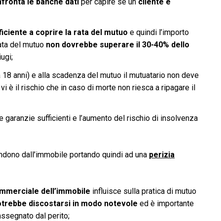
fronta le banche dati
per capire se un
cliente è
iciente a coprire la rata del mutuo
e quindi l’importo
rata del mutuo
non dovrebbe superare il 30-40% dello
ugi;
 18 anni) e alla scadenza del mutuo il mutuatario non deve
i è il rischio che in caso di morte non riesca a ripagare il
 garanzie sufficienti e l’aumento del rischio di insolvenza
endono dall’immobile portando quindi ad una
perizia
mmerciale dell’immobile
influisce sulla pratica di mutuo
otrebbe discostarsi in modo notevole
ed è importante
assegnato dal perito;