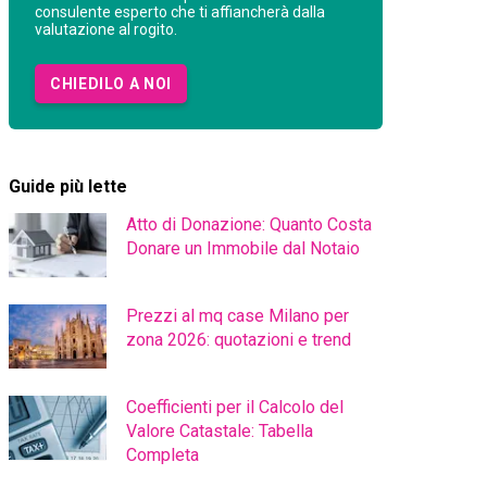
consulente esperto che ti affiancherà dalla
valutazione al rogito.
CHIEDILO A NOI
Guide più lette
Atto di Donazione: Quanto Costa
Donare un Immobile dal Notaio
Prezzi al mq case Milano per
zona 2026: quotazioni e trend
Coefficienti per il Calcolo del
Valore Catastale: Tabella
Completa