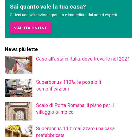
Sai quanto vale la tua casa?
Ottieni una valutazione gratuita e immediata dai nostri esperti
VALUTA ONLINE
News più lette
Case all'asta in Italia: dove trovarle nel 2021
Superbonus 110%: le possibili
semplificazioni
Scalo di Porta Romana: il piano per il
villaggio olimpico
Superbonus 110: realizzare una casa
prefabbricata