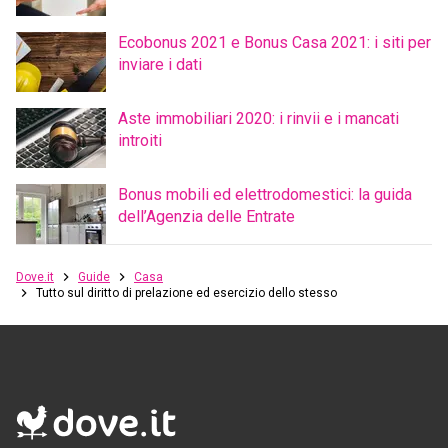
Ecobonus 2021 e Bonus Casa 2021: i siti per
inviare i dati
Aste immobiliari 2020: i rinvii e i mancati
introiti
Bonus mobili ed elettrodomestici: la guida
dell’Agenzia delle Entrate
Dove.it
Guide
Casa
Tutto sul diritto di prelazione ed esercizio dello stesso