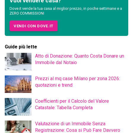
Vuoi vendere casa?
Dove.it vende la tua casa al miglior prezzo, in poche settimane e a
ZERO COMMISSIONI
VENDI CON DOVE.IT
Guide più lette
Atto di Donazione: Quanto Costa Donare un
Immobile dal Notaio
Prezzi al mq case Milano per zona 2026:
quotazioni e trend
Coefficienti per il Calcolo del Valore
Catastale: Tabella Completa
Valutazione di un Immobile Senza
Registrazione: Cosa si Può Fare Davvero