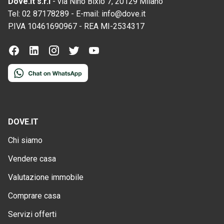
Dove.it s.r.l
-
via Nino Bixio 7, 20129 Milano
Tel:
02 87178289
-
E-mail:
info@dove.it
P.IVA
10461690967
-
REA
MI-2534317
DOVE.IT
Chi siamo
Vendere casa
Valutazione immobile
Comprare casa
Servizi offerti