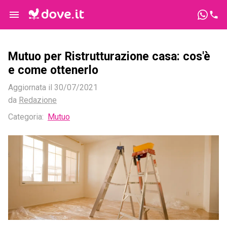
Mutuo per Ristrutturazione casa: cos'è
e come ottenerlo
Aggiornata il
30/07/2021
da
Redazione
Categoria
:
Mutuo