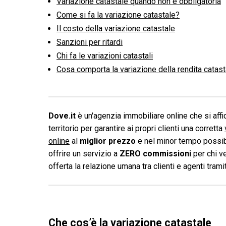
Variazione catastale quando non è obbligatoria
Come si fa la variazione catastale?
Il costo della variazione catastale
Sanzioni per ritardi
Chi fa le variazioni catastali
Cosa comporta la variazione della rendita catast
Dove.it
è un'agenzia immobiliare online che si affid
territorio per garantire ai propri clienti una corretta
online
al
miglior prezzo
e nel minor tempo possibi
offrire un servizio a
ZERO commissioni
per chi v
offerta la relazione umana tra clienti e agenti tram
Che cos’è la variazione catastale