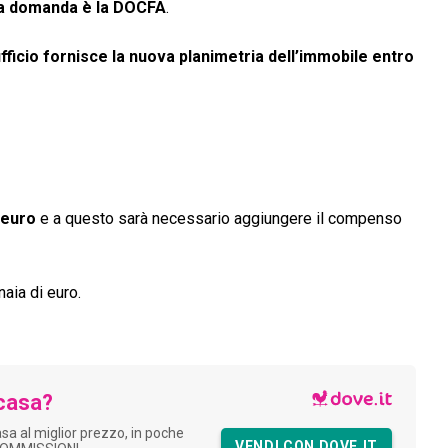
 la domanda è la DOCFA
.
ufficio fornisce la nuova planimetria dell’immobile entro
 euro
e a questo sarà necessario aggiungere il compenso
aia di euro.
casa?
asa al miglior prezzo, in poche
VENDI CON DOVE.IT