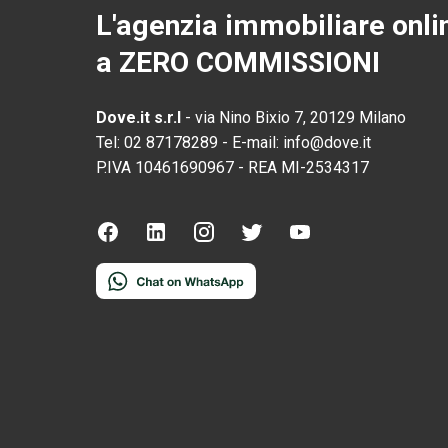
L'agenzia immobiliare onli
a ZERO COMMISSIONI
Dove.it s.r.l
-
via Nino Bixio 7, 20129 Milano
Tel:
02 87178289
-
E-mail:
info@dove.it
P.IVA
10461690967
-
REA
MI-2534317