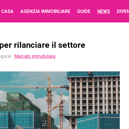
 CASA
AGENZIA IMMOBILIARE
GUIDE
NEWS
DIVE
per rilanciare il settore
goria:
Mercato immobiliare