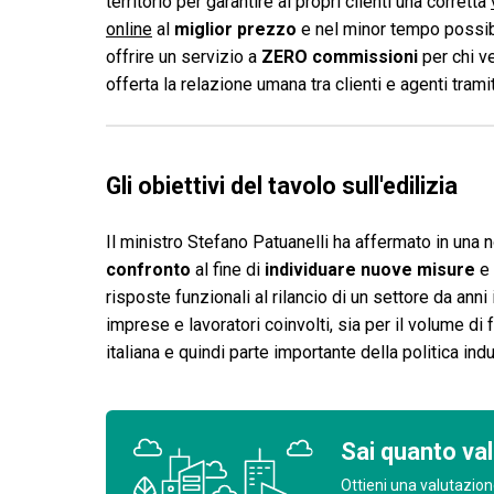
territorio per garantire ai propri clienti una corretta
online
al
miglior prezzo
e nel minor tempo possibi
offrire un servizio a
ZERO commissioni
per chi v
offerta la relazione umana tra clienti e agenti tram
Gli obiettivi del tavolo sull'edilizia
Il ministro Stefano Patuanelli ha affermato in una n
confronto
al fine di
individuare nuove misure
e
risposte funzionali al rilancio di un settore da anni 
imprese e lavoratori coinvolti, sia per il volume di 
italiana e quindi parte importante della politica ind
Sai quanto val
Ottieni una valutazion