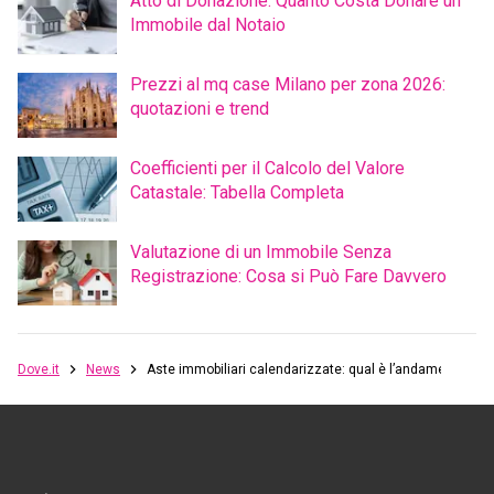
Atto di Donazione: Quanto Costa Donare un
Immobile dal Notaio
Prezzi al mq case Milano per zona 2026:
quotazioni e trend
Coefficienti per il Calcolo del Valore
Catastale: Tabella Completa
Valutazione di un Immobile Senza
Registrazione: Cosa si Può Fare Davvero
Dove.it
News
Aste immobiliari calendarizzate: qual è l’andamento?