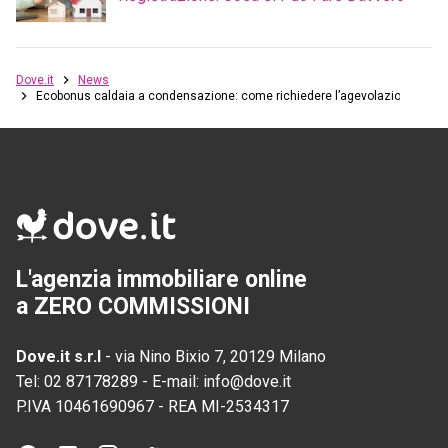
Dove.it
News
Ecobonus caldaia a condensazione: come richiedere l’agevolazione
L'agenzia immobiliare online
a ZERO COMMISSIONI
Dove.it s.r.l
-
via Nino Bixio 7, 20129 Milano
Tel:
02 87178289
-
E-mail:
info@dove.it
P.IVA
10461690967
-
REA
MI-2534317