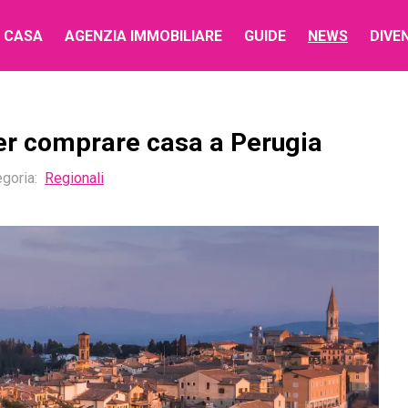
 CASA
AGENZIA IMMOBILIARE
GUIDE
NEWS
DIVE
 per comprare casa a Perugia
goria:
Regionali