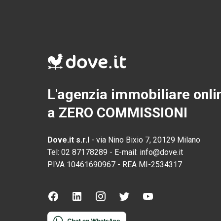
L'agenzia immobiliare onli
a ZERO COMMISSIONI
Dove.it s.r.l
-
via Nino Bixio 7, 20129 Milano
Tel:
02 87178289
-
E-mail:
info@dove.it
P.IVA
10461690967
-
REA
MI-2534317