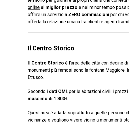
territorio per garantire ai propri clienti una corretta
online
al
miglior prezzo
e nel minor tempo possibi
offrire un servizio a
ZERO commissioni
per chi v
offerta la relazione umana tra clienti e agenti tram
Il Centro Storico
Il
Centro Storico
è l’area della città con decine d
monumenti più famosi sono la fontana Maggiore, la 
Etrusco.
Secondo i
dati OMI
, per le abitazioni civili i prez
massimo di 1.800€
.
Quest’area è adatta soprattutto a quelle persone c
vicinanze e vogliono vivere vicino a monumenti stor