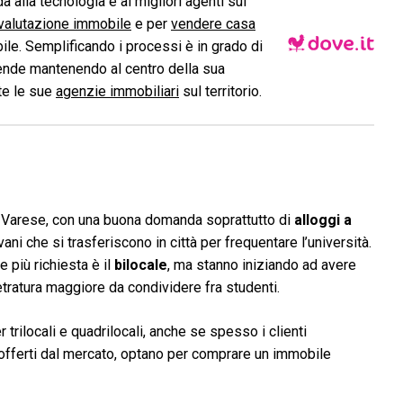
a alla tecnologia e ai migliori agenti sul
valutazione immobile
e per
vendere casa
le. Semplificando i processi è in grado di
ende mantenendo al centro della sua
ite le sue
agenzie immobiliari
sul territorio.
 a Varese, con una buona domanda soprattutto di
alloggi a
ani che si trasferiscono in città per frequentare l’università.
 più richiesta è il
bilocale
, ma stanno iniziando ad avere
ratura maggiore da condividere fra studenti.
 trilocali e quadrilocali, anche se spesso i clienti
zzi offerti dal mercato, optano per comprare un immobile