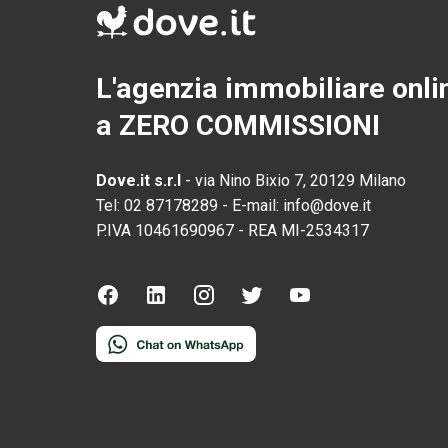
L'agenzia immobiliare onli
a ZERO COMMISSIONI
Dove.it s.r.l
-
via Nino Bixio 7, 20129 Milano
Tel:
02 87178289
-
E-mail:
info@dove.it
P.IVA
10461690967
-
REA
MI-2534317