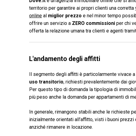
Dove.it
è un'agenzia immobiliare online che si affid
territorio per garantire ai propri clienti una corretta
online
al
miglior prezzo
e nel minor tempo possibi
offrire un servizio a
ZERO commissioni
per chi v
offerta la relazione umana tra clienti e agenti tram
L'andamento degli affitti
Il segmento degli affitti è particolarmente vivace
uso transitorio
, richiesti prevalentemente dai giov
Per questo tipo di domanda la tipologia di immobile
più peso anche la domanda per appartamenti di met
In generale, rimangono stabili anche le richieste per
inizialmente orientati all’affitto, visti i buoni pre
anziché rimanere in locazione.