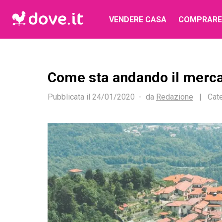
VENDERE CASA
COMPRARE
Come sta andando il merca
Pubblicata il
24/01/2020
da
Redazione
|
Cate