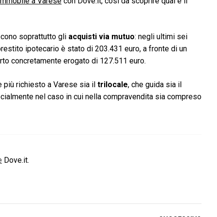
 immobile a Varese
con Dove.it, così da scoprire qual è il
scono soprattutto gli
acquisti via mutuo
: negli ultimi sei
restito ipotecario è stato di 203.431 euro, a fronte di un
rto concretamente erogato di 127.511 euro.
 più richiesto a Varese sia il
trilocale
, che guida sia il
ecialmente nel caso in cui nella compravendita sia compreso
e
Dove.it.