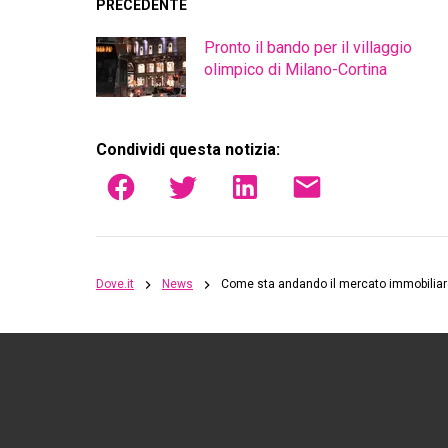
PRECEDENTE
Pronto il bando per il villaggio
olimpico di Milano-Cortina
Condividi questa notizia:
Dove.it
News
Come sta andando il mercato immobiliar