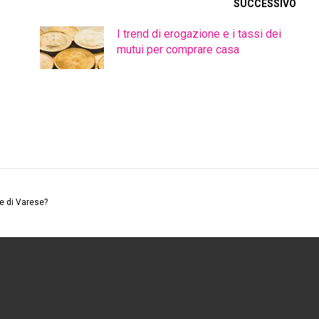
SUCCESSIVO
I trend di erogazione e i tassi dei
mutui per comprare casa
e di Varese?