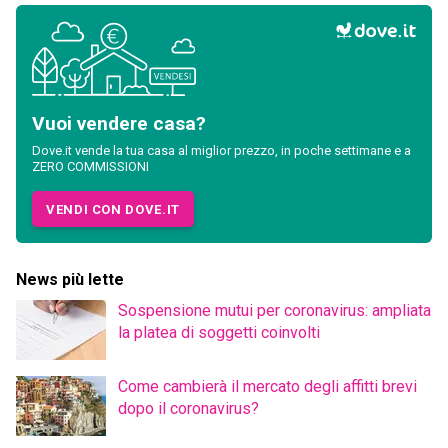
Vuoi vendere casa?
Dove.it vende la tua casa al miglior prezzo, in poche settimane e a
ZERO COMMISSIONI
VENDI CON DOVE.IT
News più lette
Sospensione mutui per coronavirus: ampliata
la platea di soggetti coinvolti
Come cambierà il mercato degli affitti brevi
dopo il coronavirus?