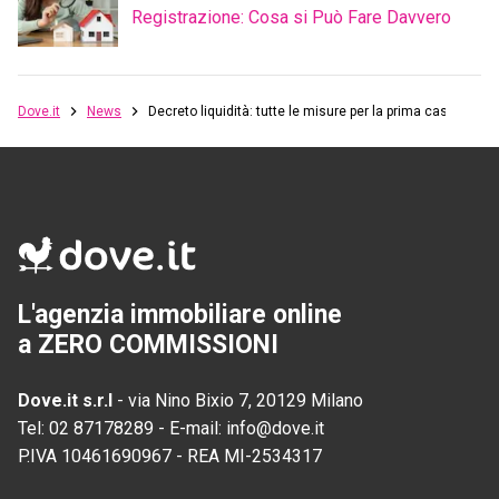
Registrazione: Cosa si Può Fare Davvero
Dove.it
News
Decreto liquidità: tutte le misure per la prima casa
L'agenzia immobiliare online
a ZERO COMMISSIONI
Dove.it s.r.l
-
via Nino Bixio 7, 20129 Milano
Tel:
02 87178289
-
E-mail:
info@dove.it
P.IVA
10461690967
-
REA
MI-2534317