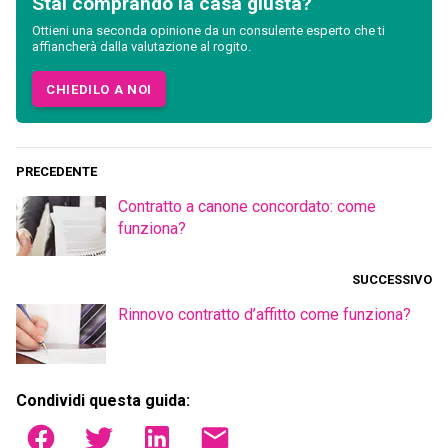
Stai comprando la casa giusta?
Ottieni una seconda opinione da un consulente esperto che ti
affiancherà dalla valutazione al rogito.
CHIEDILO A NOI
PRECEDENTE
Contratto a canone concordato: come
funziona?
SUCCESSIVO
Rinnovo contratto d’affitto come funziona?
Condividi questa guida: