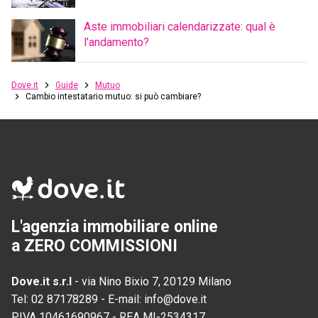
Aste immobiliari calendarizzate: qual è
l’andamento?
Dove.it
Guide
Mutuo
Cambio intestatario mutuo: si può cambiare?
L'agenzia immobiliare online
a ZERO COMMISSIONI
Dove.it s.r.l
-
via Nino Bixio 7, 20129 Milano
Tel:
02 87178289
-
E-mail:
info@dove.it
P.IVA
10461690967
-
REA
MI-2534317