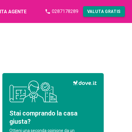
0287178289
NTA AGENTE
VALUTA GRATIS
Stai comprando la casa
giusta?
Ottieni una seconda opinione da un