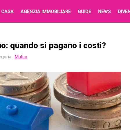
 CASA
AGENZIA IMMOBILIARE
GUIDE
NEWS
DIVE
uo: quando si pagano i costi?
egoria
:
Mutuo