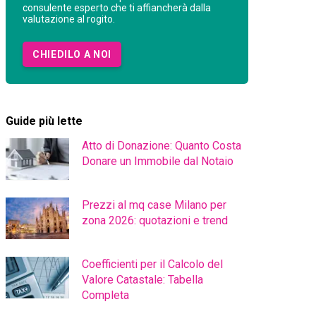
consulente esperto che ti affiancherà dalla
valutazione al rogito.
CHIEDILO A NOI
Guide più lette
Atto di Donazione: Quanto Costa
Donare un Immobile dal Notaio
Prezzi al mq case Milano per
zona 2026: quotazioni e trend
Coefficienti per il Calcolo del
Valore Catastale: Tabella
Completa