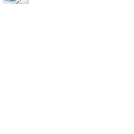
Stai comprando la casa
giusta?
Ottieni una seconda opinione da un
consulente esperto che ti affiancherà dalla
valutazione al rogito.
CHIEDILO A NOI