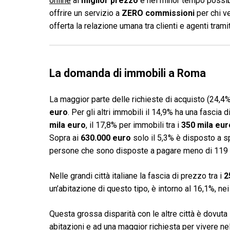
online
al
miglior prezzo
e nel minor tempo possibi
offrire un servizio a
ZERO commissioni
per chi v
offerta la relazione umana tra clienti e agenti tram
La domanda di immobili a Roma
La maggior parte delle richieste di acquisto (24,4%
euro
. Per gli altri immobili il 14,9% ha una fascia d
mila euro
, il 17,8% per immobili tra i
350 mila eur
Sopra ai
630.000 euro
solo il 5,3% è disposto a 
persone che sono disposte a pagare meno di 119 mi
Nelle grandi città italiane la fascia di prezzo tra i
2
un’abitazione di questo tipo, è intorno al 16,1%, nei
Questa grossa disparità con le altre città è dovuta
abitazioni e ad una maggior richiesta per vivere nel