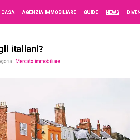
 CASA
AGENZIA IMMOBILIARE
GUIDE
NEWS
DIVE
li italiani?
goria:
Mercato immobiliare