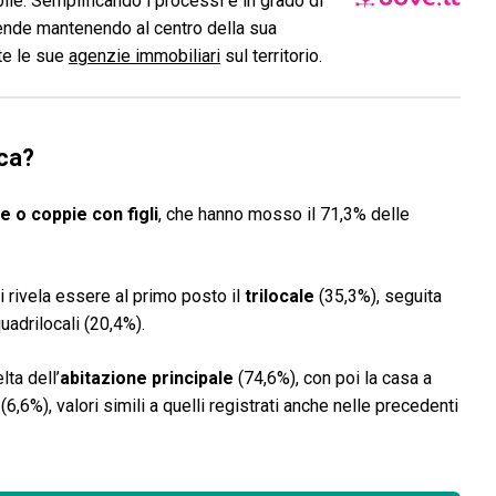
le. Semplificando i processi è in grado di
ende mantenendo al centro della sua
ite le sue
agenzie immobiliari
sul territorio.
rca?
e o coppie con figli
, che hanno mosso il 71,3% delle
si rivela essere al primo posto il
trilocale
(35,3%), seguita
quadrilocali (20,4%).
lta dell’
abitazione principale
(74,6%), con poi la casa a
,6%), valori simili a quelli registrati anche nelle precedenti