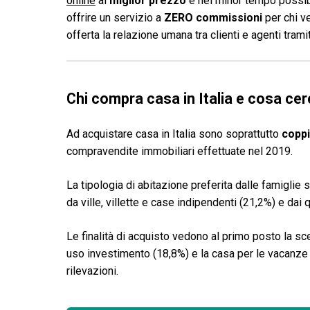
online
al
miglior prezzo
e nel minor tempo possibi
offrire un servizio a
ZERO commissioni
per chi v
offerta la relazione umana tra clienti e agenti tram
Chi compra casa in Italia e cosa ce
Ad acquistare casa in Italia sono soprattutto
coppi
compravendite immobiliari effettuate nel 2019.
La tipologia di abitazione preferita dalle famiglie 
da ville, villette e case indipendenti (21,2%) e dai 
Le finalità di acquisto vedono al primo posto la sce
uso investimento (18,8%) e la casa per le vacanze (6
rilevazioni.