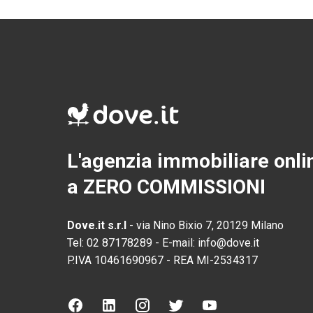
L'agenzia immobiliare onli
a ZERO COMMISSIONI
Dove.it s.r.l
-
via Nino Bixio 7, 20129 Milano
Tel:
02 87178289
-
E-mail:
info@dove.it
P.IVA
10461690967
-
REA
MI-2534317