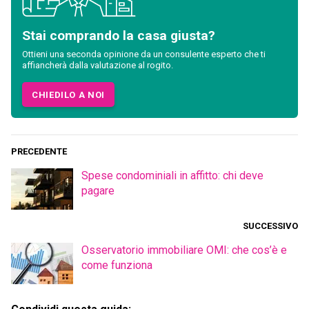
Stai comprando la casa giusta?
Ottieni una seconda opinione da un consulente esperto che ti
affiancherà dalla valutazione al rogito.
CHIEDILO A NOI
PRECEDENTE
Spese condominiali in affitto: chi deve
pagare
SUCCESSIVO
Osservatorio immobiliare OMI: che cos’è e
come funziona