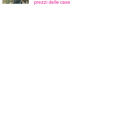
prezzi delle case
Stai comprando la casa
giusta?
Ottieni una seconda opinione da un
consulente esperto che ti affiancherà dalla
valutazione al rogito.
CHIEDILO A NOI