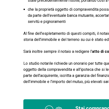
state precedentemente risolte, portando così a
che la proprietà oggetto di compravendita possa e
da parte dell’eventuale banca mutuante, accertand
servitù e pignoramenti
Al fine dell’espletamento di questi compiti, il nota
storia dell’immobile e del terreno su cui è stato edi
Sarà inoltre sempre il notaio a redigere l’
atto di 
Lo studio notarile richiede un onorario per tutte qu
oggetto della compravendita e all’ipoteca che si l
parte dell’acquirente, iscritta a garanzia del fina
dell’immobile e l’importo del mutuo, più elevati saran
Stai comprand