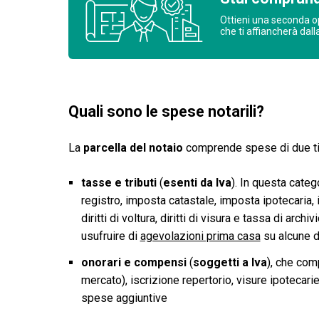
Ottieni una seconda o
che ti affiancherà dall
Quali sono le spese notarili?
La
parcella del notaio
comprende spese di due ti
tasse e tributi
(
esenti da Iva
). In questa categ
registro, imposta catastale, imposta ipotecaria, im
diritti di voltura, diritti di visura e tassa di arc
usufruire di
agevolazioni prima casa
su alcune d
onorari e compensi
(
soggetti a Iva
), che comp
mercato), iscrizione repertorio, visure ipotecarie 
spese aggiuntive