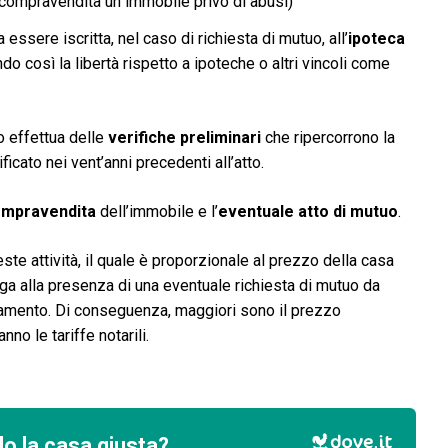
 compravendita un immobile privo di abusi)
ssere iscritta, nel caso di richiesta di mutuo, all’
ipoteca
o così la libertà rispetto a ipoteche o altri vincoli come
io effettua delle
verifiche preliminari
che ripercorrono la
ficato nei vent’anni precedenti all’atto.
compravendita
dell’immobile e l’
eventuale atto di mutuo
.
este attività, il quale è proporzionale al prezzo della casa
ega alla presenza di una eventuale richiesta di mutuo da
nziamento. Di conseguenza, maggiori sono il prezzo
no le tariffe notarili.
o la casa giusta?