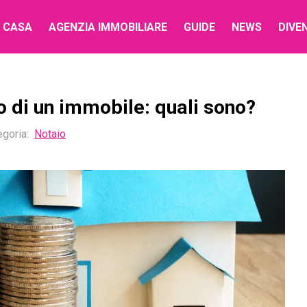
 CASA
AGENZIA IMMOBILIARE
GUIDE
NEWS
DIVE
to di un immobile: quali sono?
egoria
:
Notaio