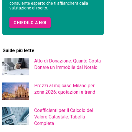
consulente esperto che ti affiancherà dalla
valutazione al rogito.
CHIEDILO A NOI
Guide più lette
Atto di Donazione: Quanto Costa
Donare un Immobile dal Notaio
Prezzi al mq case Milano per
zona 2026: quotazioni e trend
Coefficienti per il Calcolo del
Valore Catastale: Tabella
Completa