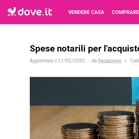
VENDERE CASA
COMPRARE
Spese notarili per l'acquis
Aggiornata il
21/02/2020
da
Redazione
|
Cat