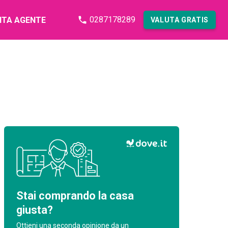
0287178289
NTA AGENTE
VALUTA GRATIS
Stai comprando la casa
giusta?
Ottieni una seconda opinione da un