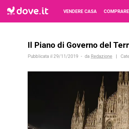
VENDERE CASA
COMPRARE
Il Piano di Governo del Ter
Pubblicata il
29/11/2019
da
Redazione
|
Cate