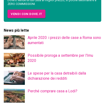
Dove.it vende la tua casa al miglior prezzo, in poche settimane e a
ZERO COMMISSIONI
VENDI CON DOVE.IT
News più lette
Aprile 2020: i prezzi delle case a Roma sono
aumentati
Possibile proroga a settembre per l’Imu
2020
Le spese per la casa detraibili dalla
dichiarazione dei redditi
Perché comprare casa a Lodi?