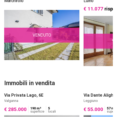
Marchirolo
Luino
€ 11.077
rispa
VENDUTO
V
Immobili in vendita
Via Privata Lago, 6E
Via Dante Alighie
Valganna
Leggiuno
190 m²
5
57 m²
€ 285.000
€ 55.000
superficie
locali
superfi