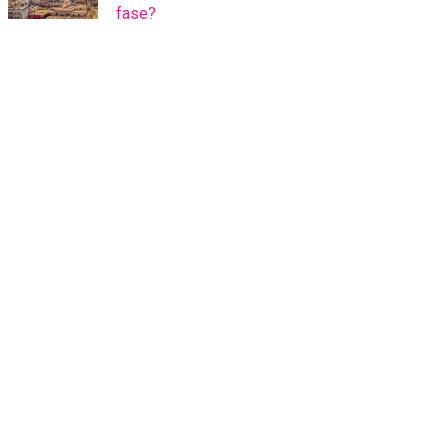
fase?
Stai comprando la casa
giusta?
Ottieni una seconda opinione da un
consulente esperto che ti affiancherà dalla
valutazione al rogito.
CHIEDILO A NOI