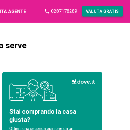
0287178289
NTA AGENTE
VALUTA GRATIS
a serve
Stai comprando la casa
giusta?
Ottieni una seconda opinione da un