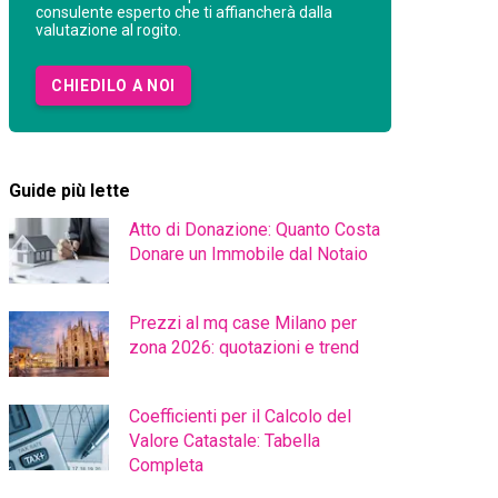
consulente esperto che ti affiancherà dalla
valutazione al rogito.
CHIEDILO A NOI
Guide più lette
Atto di Donazione: Quanto Costa
Donare un Immobile dal Notaio
Prezzi al mq case Milano per
zona 2026: quotazioni e trend
Coefficienti per il Calcolo del
Valore Catastale: Tabella
Completa