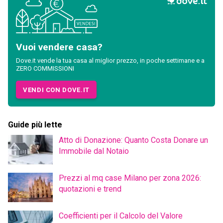
Vuoi vendere casa?
Dove.it vende la tua casa al miglior prezzo, in poche settimane e a
ZERO COMMISSIONI
VENDI CON DOVE.IT
Guide più lette
Atto di Donazione: Quanto Costa Donare un
Immobile dal Notaio
Prezzi al mq case Milano per zona 2026:
quotazioni e trend
Coefficienti per il Calcolo del Valore