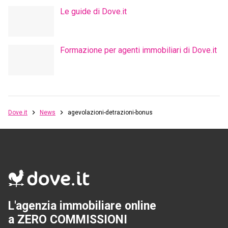
L'agenzia immobiliare online
a ZERO COMMISSIONI
Dove.it s.r.l
-
via Nino Bixio 7, 20129 Milano
Tel:
02 87178289
-
E-mail:
info@dove.it
P.IVA
10461690967
-
REA
MI-2534317
DOVE.IT
Chi siamo