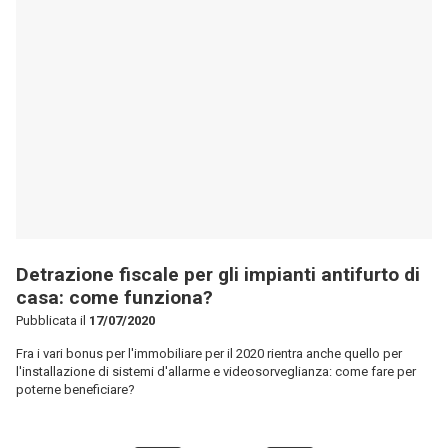
Fra i vari bonus per l'immobiliare per il 2020 rientra anche quello per
l'installazione di sistemi d'allarme e videosorveglianza: come fare per
poterne beneficiare?
3
Vuoi vendere casa?
Dove.it vende la tua casa al miglior prezzo, in poche settimane e a
ZERO COMMISSIONI
VENDI CON DOVE.IT