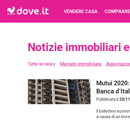
VENDERE CASA
COMPRARE
Notizie immobiliari e
Tutte le news
Mercato immobiliare
Agevolazion
Mutui 2020: 
Banca d’Ital
Pubblicata il
20/11
Il bollettino econ
a causa di un incr