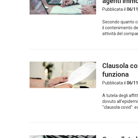
agenti immob
Pubblicata il
06/11
Secondo quanto co
il contenimento del
attività del compa
Clausola cov
funziona
Pubblicata il
06/11
A tutela degli aff
dovuto all'epidemia
"clausola covid": 