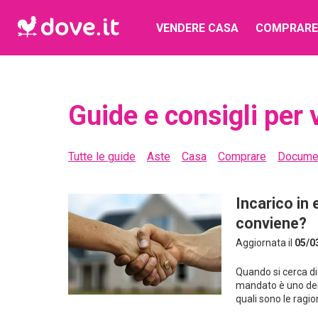
VENDERE CASA
COMPRARE
Guide e consigli per
Tutte le guide
Aste
Casa
Comprare
Docume
Incarico in 
conviene?
Aggiornata il
05/0
Quando si cerca di
mandato è uno dei
quali sono le ragio