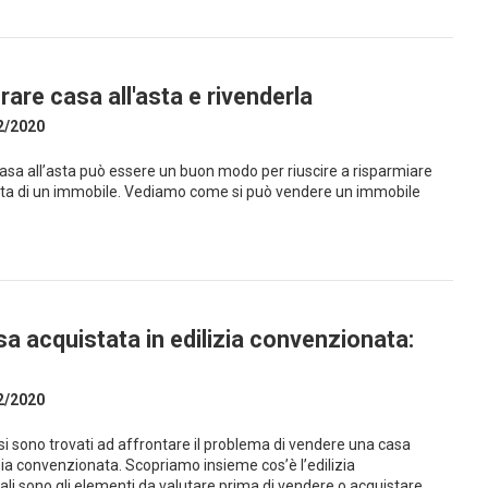
re casa all'asta e rivenderla
2/2020
casa all’asta può essere un buon modo per riuscire a risparmiare
ta di un immobile. Vediamo come si può vendere un immobile
a acquistata in edilizia convenzionata:
2/2020
 si sono trovati ad affrontare il problema di vendere una casa
izia convenzionata. Scopriamo insieme cos’è l’edilizia
li sono gli elementi da valutare prima di vendere o acquistare