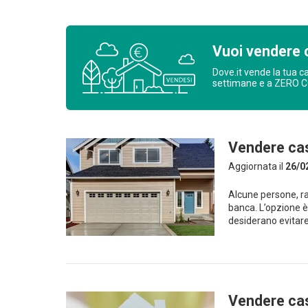
Vuoi vendere 
Dove.it vende la tua c
settimane e a ZERO 
Vendere cas
Aggiornata il
26/0
Alcune persone, ra
banca. L’opzione è
desiderano evitare
Vendere ca